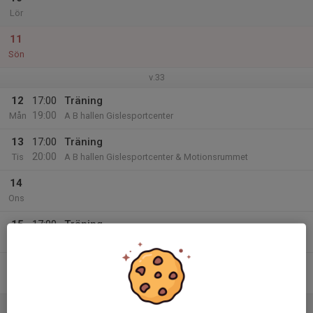
Lör
11
Sön
v.33
12
17:00
Träning
19:00
Mån
A B hallen Gislesportcenter
13
17:00
Träning
20:00
Tis
A B hallen Gislesportcenter & Motionsrummet
14
Ons
15
17:00
Träning
20:00
Tor
AB hallen Gislesportcenter & Motionsrummet
16
17:00
Träning
19:00
Fre
A B hallen Gislesportcenter
17