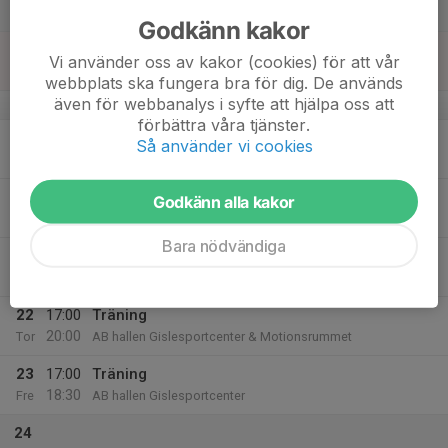
Lör
Godkänn kakor
18
Vi använder oss av kakor (cookies) för att vår
Sön
webbplats ska fungera bra för dig. De används
även för webbanalys i syfte att hjälpa oss att
v.34
förbättra våra tjänster.
19
17:00
Träning
Så använder vi cookies
18:30
Mån
D hallen Gislesportcenter
20
17:00
Träning
Godkänn alla kakor
20:00
Tis
AB hallen Gislesportcenter & Motionsrummet
Bara nödvändiga
21
Ons
22
17:00
Träning
20:00
Tor
AB hallen Gislesportcenter & Motionsrummet
23
17:00
Träning
18:30
Fre
AB hallen Gislesportcenter
24