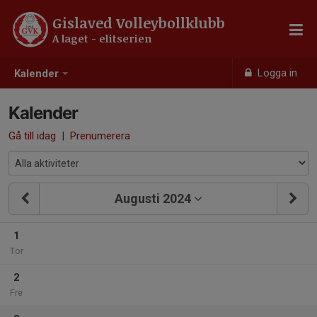
Gislaved Volleybollklubb
A laget - elitserien
Logga in
Kalender
Kalender
Gå till idag
|
Prenumerera
Augusti 2024
1
Tor
2
Fre