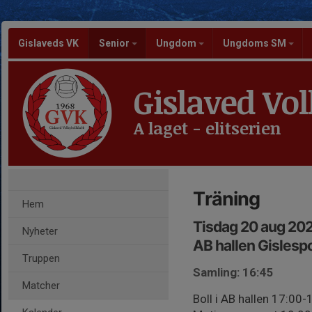
Gislaveds VK
Senior
Ungdom
Ungdoms SM
Gislaved Vol
A laget - elitserien
Träning
Hem
Tisdag 20 aug 202
Nyheter
AB hallen Gisles
Truppen
Samling: 16:45
Matcher
Boll i AB hallen 17:00-