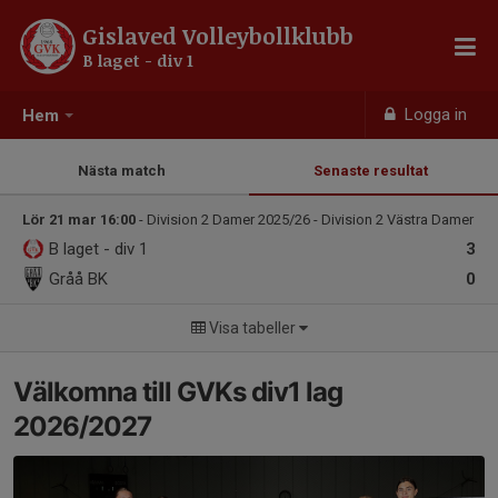
Gislaved Volleybollklubb
B laget - div 1
Logga in
Hem
Nästa match
Senaste resultat
Lör 21 mar 16:00
- Division 2 Damer 2025/26 - Division 2 Västra Damer
B laget - div 1
3
Gråå BK
0
Visa tabeller
Välkomna till GVKs div1 lag
2026/2027