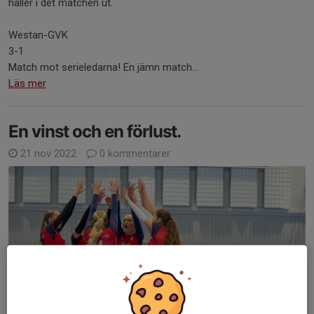
håller i det matchen ut.
Westan-GVK
3-1
Match mot serieledarna! En jämn match...
Läs mer
En vinst och en förlust.
21 nov 2022
0 kommentarer