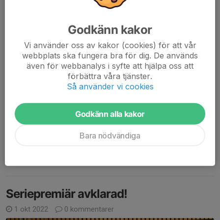
Godkänn kakor
Hemmamatch 20/11
Vi använder oss av kakor (cookies) för att vår
webbplats ska fungera bra för dig. De används
GVK-Helsingborg
även för webbanalys i syfte att hjälpa oss att
3-0
förbättra våra tjänster.
Tjejerna gör sin bästa match någonsin där bra servemottagning
Så använder vi cookies
och försvar stod i fokus.
Vårat blockspel gör att deras anfall inte kommer igenom.
Godkänn alla kakor
GVK-Eneryda
Bara nödvändiga
0-3
Det är ett rutinerat lag vi möter och vi...
Läs mer
Seriepremiär avklarad!
1 okt 2022
0 kommentarer