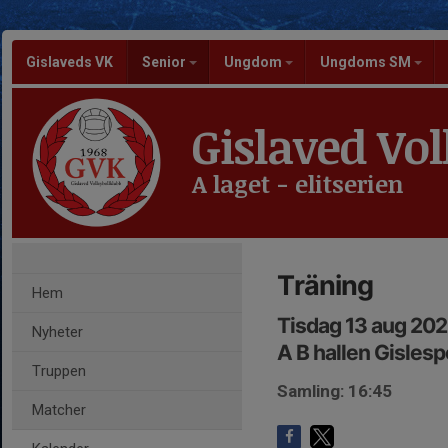
Gislaveds VK
Senior
Ungdom
Ungdoms SM
Gislaved Vol
A laget - elitserien
Träning
Hem
Tisdag 13 aug 202
Nyheter
A B hallen Gisles
Truppen
Samling: 16:45
Matcher