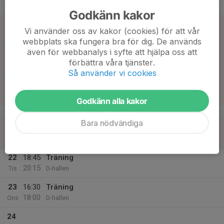
Tor
Godkänn kakor
18
Vi använder oss av kakor (cookies) för att vår
Fre
webbplats ska fungera bra för dig. De används
även för webbanalys i syfte att hjälpa oss att
19
förbättra våra tjänster.
Lör
Så använder vi cookies
20
Sön
Godkänn alla kakor
v.17
Bara nödvändiga
21
Mån
22
18:45
Träning
20:15
Tis
D-hallen
23
16:30
Träning
18:00
Ons
D-hallen
24