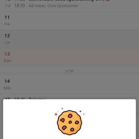
18:30
Tor
AB hallen, Gisle Sportcenter
11
Fre
12
Lör
13
Sön
v.16
14
Mån
15
18:45
Träning
20:15
Tis
D-hallen
16
16:30
Träning
18:00
Ons
D-hallen
17