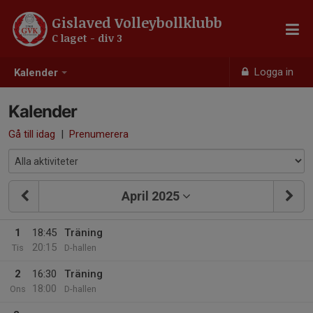
Gislaved Volleybollklubb
C laget - div 3
Logga in
Kalender
Kalender
Gå till idag
|
Prenumerera
April 2025
1
18:45
Träning
20:15
Tis
D-hallen
2
16:30
Träning
18:00
Ons
D-hallen