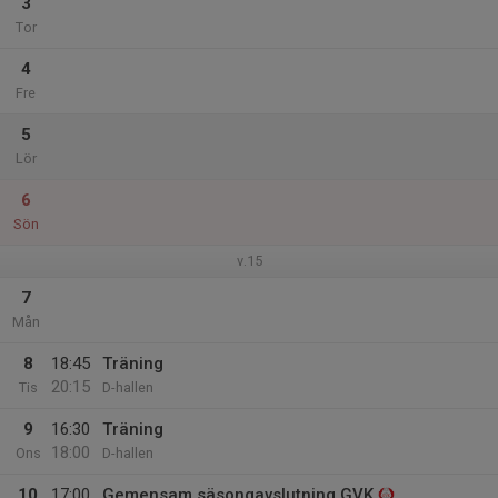
3
Tor
4
Fre
5
Lör
6
Sön
v.15
7
Mån
8
18:45
Träning
20:15
Tis
D-hallen
9
16:30
Träning
18:00
Ons
D-hallen
10
17:00
Gemensam säsongavslutning GVK