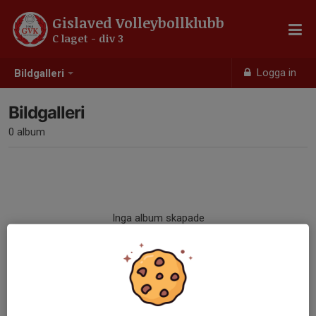
Gislaved Volleybollklubb
C laget - div 3
Logga in
Bildgalleri
Bildgalleri
0 album
Inga album skapade