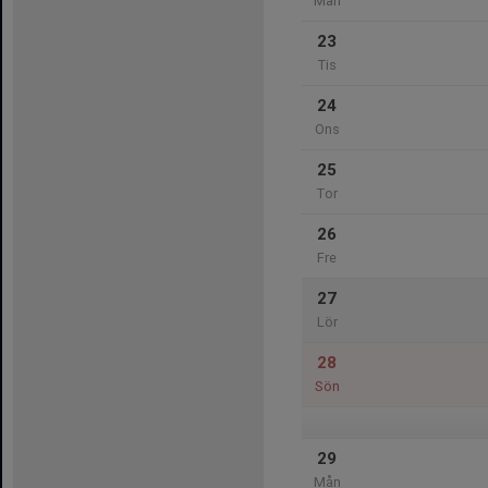
Mån
23
Tis
24
Ons
25
Tor
26
Fre
27
Lör
28
Sön
29
Mån