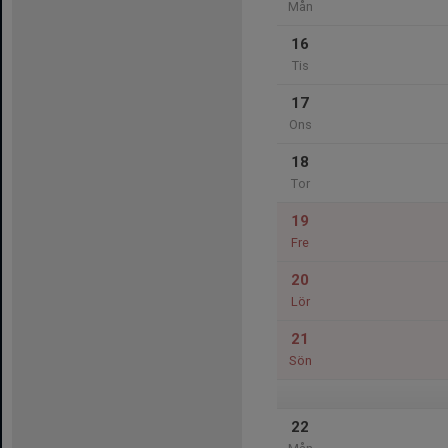
Mån
16
Tis
17
Ons
18
Tor
19
Fre
20
Lör
21
Sön
22