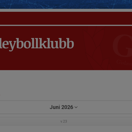
leybollklubb
a
Juni 2026
v.23