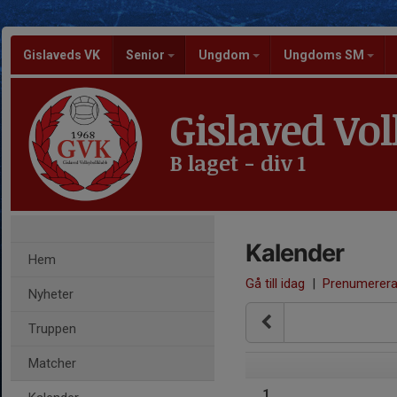
Gislaveds VK
Senior
Ungdom
Ungdoms SM
Gislaved Vol
B laget - div 1
Kalender
Hem
Gå till idag
|
Prenumerer
Nyheter
Truppen
Matcher
1