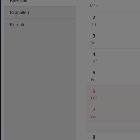
Kalender
Mån
Bildgalleri
2
Kontakt
Tis
3
Ons
4
Tor
5
Fre
6
Lör
7
Sön
8