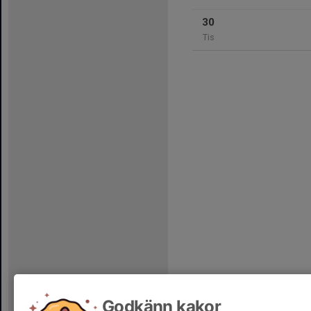
30
Tis
Godkänn kakor