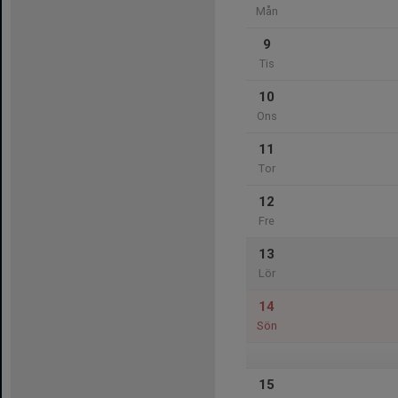
Mån
9
Tis
10
Ons
11
Tor
12
Fre
13
Lör
14
Sön
15