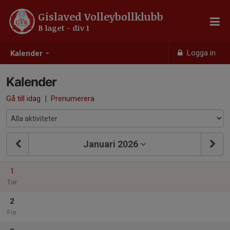
Gislaved Volleybollklubb
B laget - div 1
Logga in
Kalender
Kalender
Gå till idag
|
Prenumerera
Januari 2026
1
Tor
2
Fre