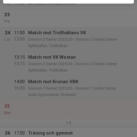
19:00
Tor
AB hallen, Gislesportcenter
23
Fre
24
11:00
Match mot Trollhättans VK
13:00
Lör
Division 2 Damer 2025/26 - Division 2 Västra Damer
Syltehallen, Trollhättan
13:15
Match mot VK Westan
15:15
Division 2 Damer 2025/26 - Division 2 Västra Damer
Syltehallen, Trollhättan
14:00
Match mot Kronan VBK
16:00
Division 1 Damer 2025/26 - Division 1 Södra Damer
Gisle Sportcenter, Gislaved
25
Sön
v.5
26
17:00
Träning och gymmet