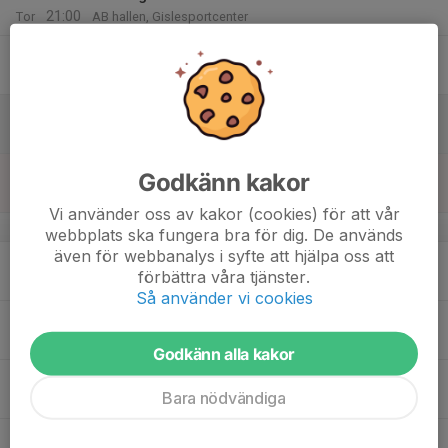
21:00
Tor
AB hallen, Gislesportcenter
16
Fre
17
Lör
18
Godkänn kakor
Sön
Vi använder oss av kakor (cookies) för att vår
v.4
webbplats ska fungera bra för dig. De används
även för webbanalys i syfte att hjälpa oss att
19
17:00
Träning och gymmet
förbättra våra tjänster.
19:30
Mån
D hallen & motionsrummet
Så använder vi cookies
20
Tis
Godkänn alla kakor
21
Bara nödvändiga
Ons
22
17:00
Träning