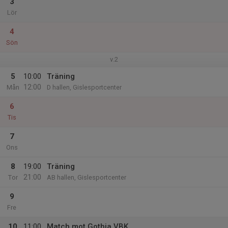
3
Lör
4
Sön
v.2
5
10:00
Träning
12:00
Mån
D hallen, Gislesportcenter
6
Tis
7
Ons
8
19:00
Träning
21:00
Tor
AB hallen, Gislesportcenter
9
Fre
10
11:00
Match mot Gothia VBK