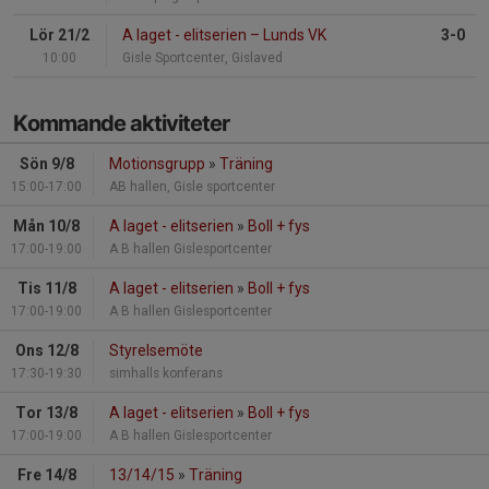
Lör 21/2
A laget - elitserien
–
Lunds VK
3-0
10:00
Gisle Sportcenter, Gislaved
Kommande aktiviteter
Sön 9/8
Motionsgrupp
»
Träning
15:00-17:00
AB hallen, Gisle sportcenter
Mån 10/8
A laget - elitserien
»
Boll + fys
17:00-19:00
A B hallen Gislesportcenter
Tis 11/8
A laget - elitserien
»
Boll + fys
17:00-19:00
A B hallen Gislesportcenter
Ons 12/8
Styrelsemöte
17:30-19:30
simhalls konferans
Tor 13/8
A laget - elitserien
»
Boll + fys
17:00-19:00
A B hallen Gislesportcenter
Fre 14/8
13/14/15
»
Träning