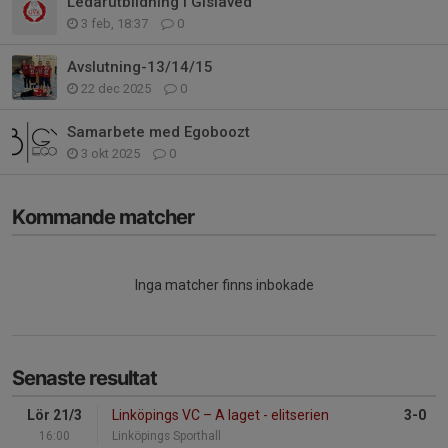
Ledarutbildning i Gislaved
3 feb, 18:37
0
Avslutning-13/14/15
22 dec 2025
0
Samarbete med Egoboozt
3 okt 2025
0
Kommande matcher
Inga matcher finns inbokade
Senaste resultat
Lör 21/3
Linköpings VC
–
A laget - elitserien
3-0
16:00
Linköpings Sporthall