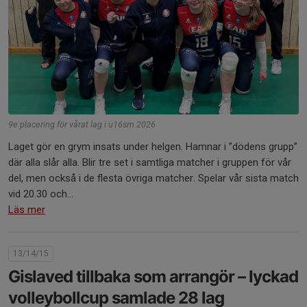
9e placering för vårat lag i u16sm 2026
Laget gör en grym insats under helgen. Hamnar i ”dödens grupp”
där alla slår alla. Blir tre set i samtliga matcher i gruppen för vår
del, men också i de flesta övriga matcher. Spelar vår sista match
vid 20.30 och...
Läs mer
13/14/15
Gislaved tillbaka som arrangör – lyckad
volleybollcup samlade 28 lag