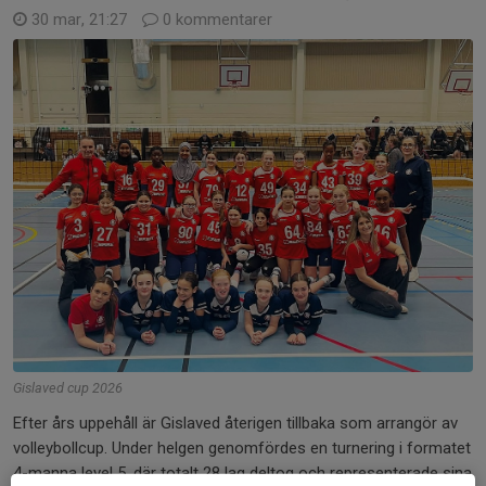
30 mar, 21:27
0 kommentarer
Gislaved cup 2026
Efter års uppehåll är Gislaved återigen tillbaka som arrangör av
volleybollcup. Under helgen genomfördes en turnering i formatet
4-manna level 5, där totalt 28 lag deltog och representerade sina