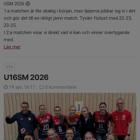
USM 2026 🏐
1:a matchen är lite skakig i början, men tjejerna jobbar sig in i det
och gör det till en riktigt jämn match. Tyvärr förlust med 22-25,
23-25.
I 2:a matchen visar vi direkt vad vi kan och vinner övertygande
med...
Läs mer
U16
U16SM 2026
19 apr, 16:17
0 kommentarer