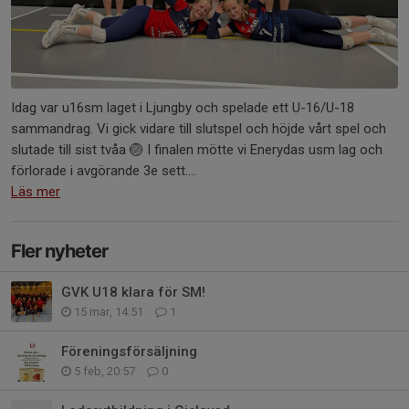
Idag var u16sm laget i Ljungby och spelade ett U-16/U-18
sammandrag. Vi gick vidare till slutspel och höjde vårt spel och
slutade till sist tvåa 🏐 I finalen mötte vi Enerydas usm lag och
förlorade i avgörande 3e sett....
Läs mer
Fler nyheter
GVK U18 klara för SM!
15 mar, 14:51
1
Föreningsförsäljning
5 feb, 20:57
0