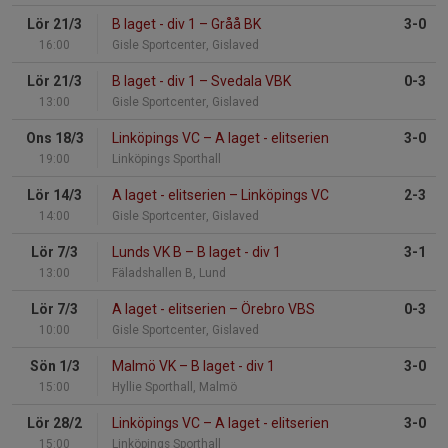
Lör 21/3
B laget - div 1
–
Gråå BK
3-0
16:00
Gisle Sportcenter, Gislaved
Lör 21/3
B laget - div 1
–
Svedala VBK
0-3
13:00
Gisle Sportcenter, Gislaved
Ons 18/3
Linköpings VC
–
A laget - elitserien
3-0
19:00
Linköpings Sporthall
Lör 14/3
A laget - elitserien
–
Linköpings VC
2-3
14:00
Gisle Sportcenter, Gislaved
Lör 7/3
Lunds VK B
–
B laget - div 1
3-1
13:00
Fäladshallen B, Lund
Lör 7/3
A laget - elitserien
–
Örebro VBS
0-3
10:00
Gisle Sportcenter, Gislaved
Sön 1/3
Malmö VK
–
B laget - div 1
3-0
15:00
Hyllie Sporthall, Malmö
Lör 28/2
Linköpings VC
–
A laget - elitserien
3-0
15:00
Linköpings Sporthall