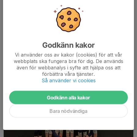
klubbar.
Cupen bjöd på...
Läs mer
Godkänn kakor
U16
U16 laget på cup i Ljungby
Vi använder oss av kakor (cookies) för att vår
webbplats ska fungera bra för dig. De används
29 mar, 20:01
0 kommentarer
även för webbanalys i syfte att hjälpa oss att
förbättra våra tjänster.
Så använder vi cookies
Godkänn alla kakor
Bara nödvändiga