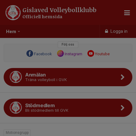
Gislaved Volleybollklubb
Officiell hemsida
Logga in
Hem
Följ oss
Facebook
Instagram
Youtube
Anmälan
Träna volleyboll i GVK
Stödmedlem
Bli stödmedlem till GVK
Motionsgrupp