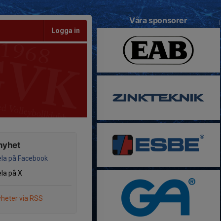
Våra sponsorer
Logga in
nyhet
la på Facebook
la på X
heter via RSS