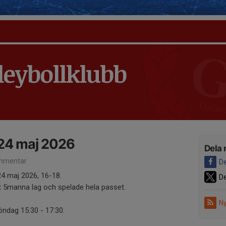
leybollklubb
 24 maj 2026
Dela 
mmentar
De
24 maj 2026, 16-18.
De
st 5manna lag och spelade hela passet.
Ny
söndag 15:30 - 17:30.