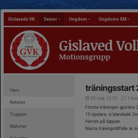
Gislaveds VK
Senior
Ungdom
Ungdoms SM
Gislaved Vol
Motionsgrupp
träningsstart
Hem
29 maj, 12:53
1 ko
Nyheter
Första träningen gjordes 
Truppen
15 spelare, vi blandade 3
Herren på täppan.
Matcher
Nästa träningstillfälle är 