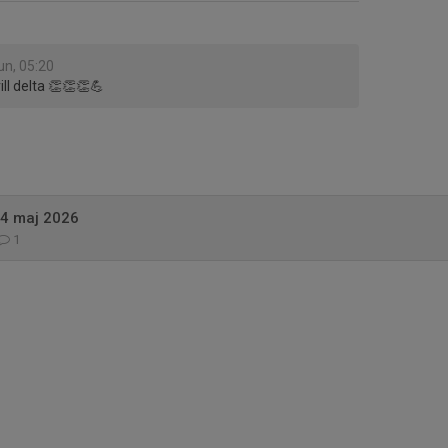
jun, 05:20
vill delta 👏👏👏💪
24 maj 2026
1