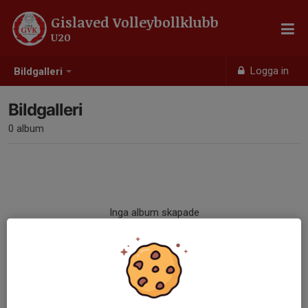
Gislaved Volleybollklubb
U20
Logga in
Bildgalleri
Bildgalleri
0 album
Inga album skapade