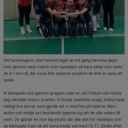
Vid turneringens start bestod laget av ett gäng nervösa tjejer,
men genom varje match som spelades så bara växte och växte
de in i sin roll, där vissa fick spela en position de inte är vana att
spela.
Vi kämpade oss igenom gruppen utan en set förlust och nästa
dag väntade Solna i kvarten. Vi börjar matchen svagt, Solna hade
väldigt bra servar som gjorde att vi stod lite på hälarna. Men i
andra och tredje set bestämde tjejerna sig att de ville vidare till
semi. De gjorde en stor lag insats där alla slet för varandra och
de kämpade fram till att vinna tredje set med 15-11. Direkt efter