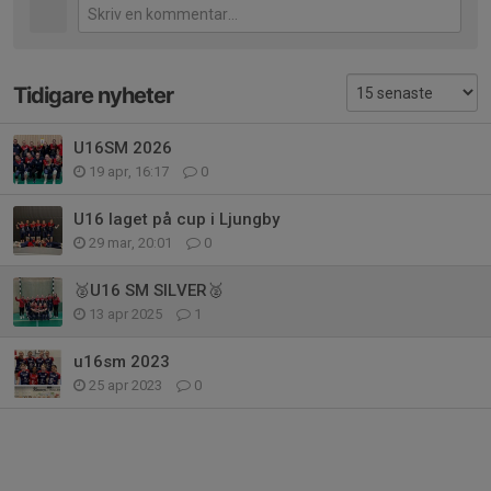
Tidigare nyheter
U16SM 2026
19 apr, 16:17
0
U16 laget på cup i Ljungby
29 mar, 20:01
0
🥈U16 SM SILVER🥈
13 apr 2025
1
u16sm 2023
25 apr 2023
0