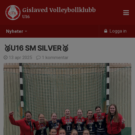
Gislaved Volleybollklubb
U16
Logga in
Nyheter
🥈U16 SM SILVER🥈
13 apr 2025
1 kommentar