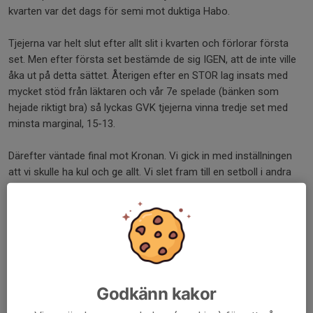
kvarten var det dags för semi mot duktiga Habo.
Tjejerna var helt slut efter allt slit i kvarten och förlorar första
set. Men efter första set bestämde de sig IGEN, att de inte ville
åka ut på detta sättet. Återigen efter en STOR lag insats med
mycket stöd från läktaren och vår 7e spelade (bänken som
hejade riktigt bra) så lyckas GVK tjejerna vinna tredje set med
minsta marginal, 15-13.
Därefter väntade final mot Kronan. Vi gick in med inställningen
att vi skulle ha kul och ge allt. Vi slet fram till en setboll i andra
set men tyvärr så räckte det inte hela vägen. Vi passar på att
gratta de duktiga Kronan tjejerna till guldet.
Tjejerna har varit så duktiga i helgen och de har visat en grym
kämparglöd.
Vi vill ge ett extra + till Aylin, Stella M, Stella L och Elva som är de
ända tjejerna i laget som rutinerade 6 manna spelare som tog
Godkänn kakor
för sig på planen och gjorde ett riktigt bra jobb, de visade exakt