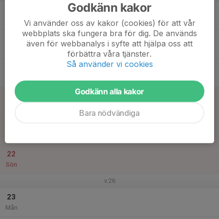
Godkänn kakor
17
17:00
Årsmöte GVK
18:30
Tis
Lundåkerskolan, matsalen
Vi använder oss av kakor (cookies) för att vår
webbplats ska fungera bra för dig. De används
18
även för webbanalys i syfte att hjälpa oss att
Ons
förbättra våra tjänster.
Så använder vi cookies
19
Tor
Godkänn alla kakor
20
Fre
Bara nödvändiga
21
Lör
22
Sön
v.26
23
Mån