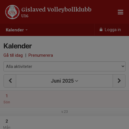
Gislaved Volleybollklubb
U16
Logga in
Kalender
Kalender
Gå till idag
|
Prenumerera
Juni 2025
1
Sön
v.23
2
Mån