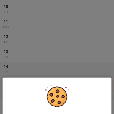
10
Tis
11
Ons
12
Tor
13
Fre
14
Lör
15
Sön
v.25
16
Mån