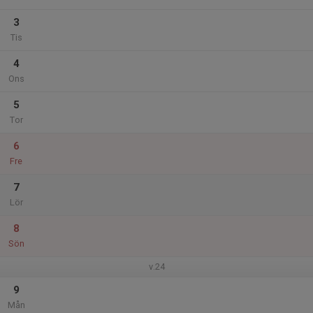
3
Tis
4
Ons
5
Tor
6
Fre
7
Lör
8
Sön
v.24
9
Mån