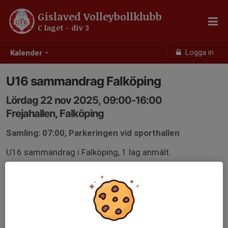
Gislaved Volleybollklubb
C laget - div 3
Logga in
Kalender
U16 sammandrag Falköping
Lördag 22 nov 2025, 09:00-16:00
Frejahallen, Falköping
Samling: 07:00, Parkeringen vid sporthallen
U16 sammandrag i Falköping, 1 lag anmält.