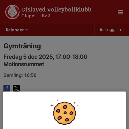
Gislaved Volleybollklubb
C laget - div 3
Logga in
Kalender
Gymträning
Fredag 5 dec 2025, 17:00-18:00
Motionsrummet
Samling: 16:50