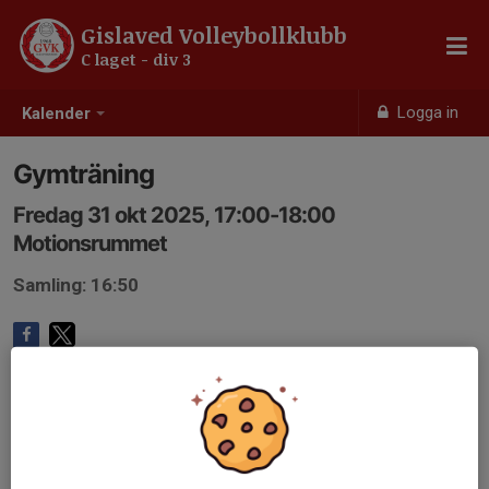
Gislaved Volleybollklubb
C laget - div 3
Logga in
Kalender
Gymträning
Fredag 31 okt 2025, 17:00-18:00
Motionsrummet
Samling: 16:50