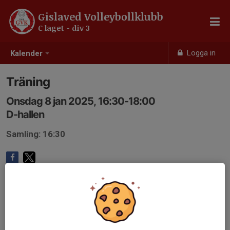
Gislaved Volleybollklubb
C laget - div 3
Logga in
Kalender
Träning
Onsdag 8 jan 2025, 16:30-18:00
D-hallen
Samling: 16:30