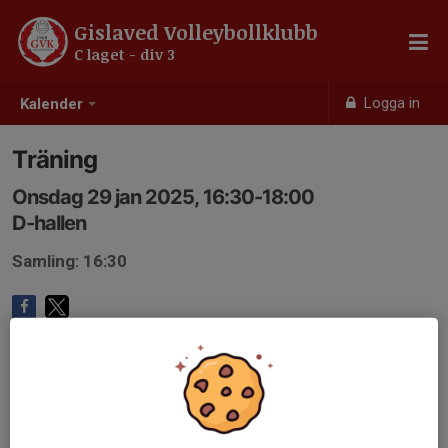
Gislaved Volleybollklubb
C laget - div 3
Logga in
Kalender
Träning
Onsdag 29 jan 2025, 16:30-18:00
D-hallen
Samling: 16:30