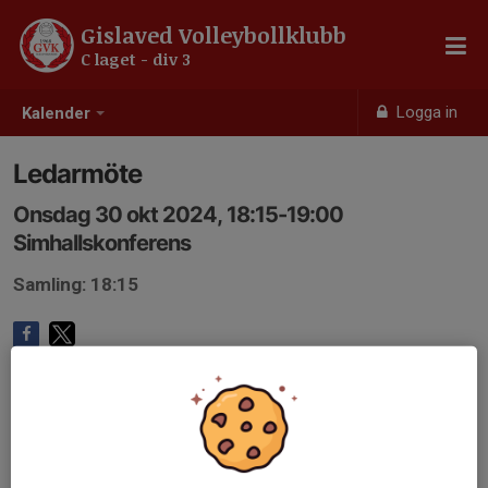
Gislaved Volleybollklubb
C laget - div 3
Logga in
Kalender
Ledarmöte
Onsdag 30 okt 2024, 18:15-19:00
Simhallskonferens
Samling: 18:15