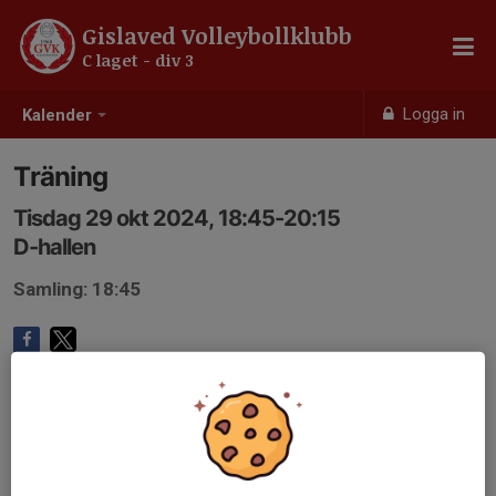
Gislaved Volleybollklubb
C laget - div 3
Logga in
Kalender
Träning
Tisdag 29 okt 2024, 18:45-20:15
D-hallen
Samling: 18:45