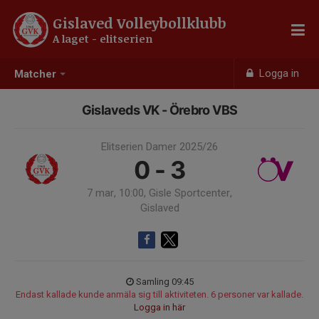
Gislaved Volleybollklubb
A laget - elitserien
Logga in
Matcher
Gislaveds VK - Örebro VBS
Elitserien Damer 2025/26
0 - 3
7 mar, 10:00, Gisle Sportcenter,
Gislaved
Samling 09:45
Endast kallade kunde anmäla sig till aktiviteten. 6 personer var kallade.
Logga in här