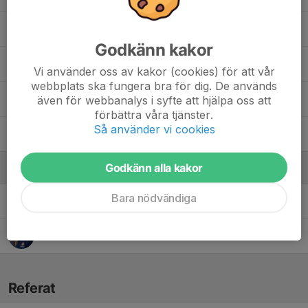
Kayla Keshock
Godkänn kakor
Lara Dojcinovska
Vi använder oss av kakor (cookies) för att vår
webbplats ska fungera bra för dig. De används
Rebecka Andric
även för webbanalys i syfte att hjälpa oss att
förbättra våra tjänster.
Så använder vi cookies
Ylva Harengerd
Godkänn alla kakor
Ledare
Bara nödvändiga
Dick Runesson
Huvudtränare
Johanna Edlar
tränare
Referat