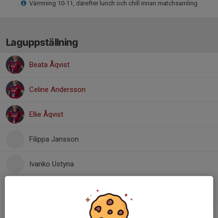
Värmning 10-11, därefter lunch och chill innan matchsamling
Laguppställning
Beata Åqvist
Celine Andersson
Ellie Åqvist
Filippa Jansson
Ivanko Ustyna
Jasmine Davis
Julia Bogenroth