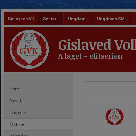
Gislaveds VK
Senior
Ungdom
Ungdoms SM
Gislaved Vol
A laget - elitserien
Hem
Nyheter
Truppen
Matcher