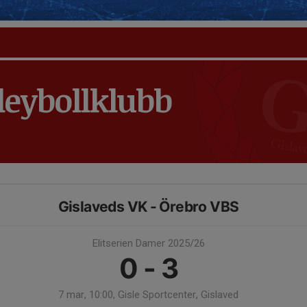
leybollklubb
Gislaveds VK - Örebro VBS
Elitserien Damer 2025/26
0 - 3
7 mar, 10:00, Gisle Sportcenter, Gislaved