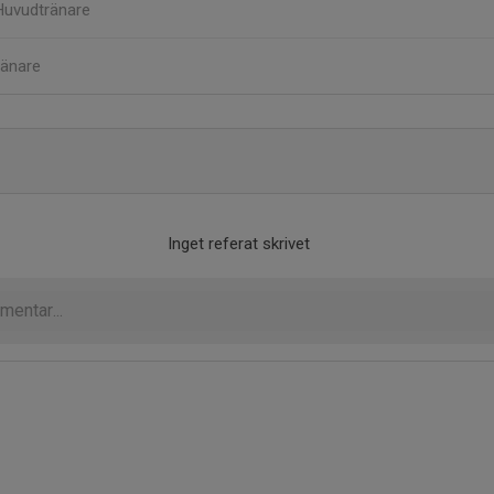
Huvudtränare
ränare
Inget referat skrivet