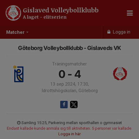
Gislaved Volleybollklubb
A laget - elitserien
Logga in
Matcher
Göteborg Volleybollklubb - Gislaveds VK
Träningsmatcher
0 - 4
13 sep 2024, 17:30,
Idrottshögskolan, Göteborg
Samling 15:25, Parkering mellan sporthallen o gymnasiet
Endast kallade kunde anmäla sig till aktiviteten. 5 personer var kallade.
Logga in här