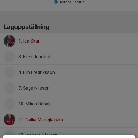
Avresa 15:30!!
Laguppställning
1. Ida Skär
3. Ellen Junelind
4. Elin Fredriksson
7. Saga Nilsson
10. Milica Babalj
11. Nellie Manojlovska
17. Isabelle Morgan