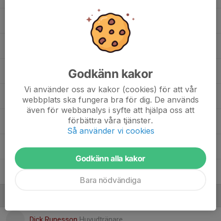
20. Kayla Dinkins
Aleksandra Babalj
Godkänn kakor
Ellie Åqvist
Vi använder oss av kakor (cookies) för att vår
Filippa Jansson
webbplats ska fungera bra för dig. De används
även för webbanalys i syfte att hjälpa oss att
förbättra våra tjänster.
Ivanko Ustyna
Så använder vi cookies
Julia Bogenroth
Godkänn alla kakor
Rebecka Andric
Bara nödvändiga
Ledare
Dick Runesson
Huvudtränare