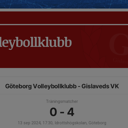
leybollklubb
Göteborg Volleybollklubb - Gislaveds VK
Träningsmatcher
0 - 4
13 sep 2024, 17:30, Idrottshögskolan, Göteborg