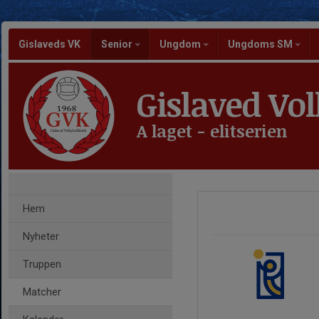
Gislaveds VK
Senior
Ungdom
Ungdoms SM
Gislaved Vol
A laget - elitserien
Hem
Nyheter
Truppen
Matcher