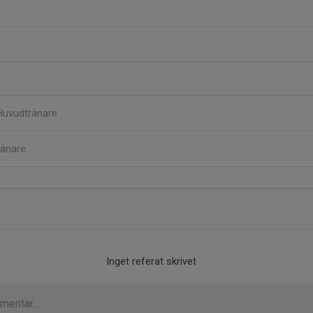
Huvudtränare
ränare
Inget referat skrivet