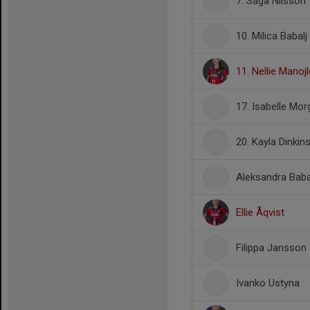
7. Saga Nilsson
10. Milica Babalj
11. Nellie Manoj
17. Isabelle Mor
20. Kayla Dinkin
Aleksandra Baba
Ellie Åqvist
Filippa Jansson
Ivanko Ustyna