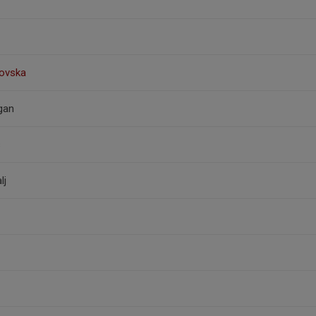
lovska
gan
s
lj