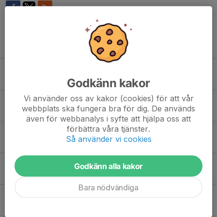
Tidigare nyheter
Sista träningen 25/3
4 mar, 20:07
2
Godkänn kakor
Vi använder oss av kakor (cookies) för att vår
Träning V7
webbplats ska fungera bra för dig. De används
6 feb, 10:18
0
även för webbanalys i syfte att hjälpa oss att
förbättra våra tjänster.
Försvunna glasögon
Så använder vi cookies
4 feb, 19:39
0
Träningsstart
Godkänn alla kakor
11 jan, 10:38
0
Bara nödvändiga
Sista träningen 10/12
8 dec 2025
0