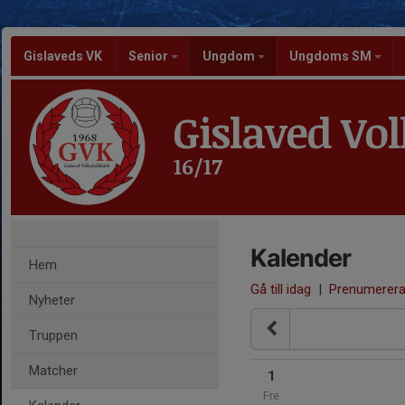
Gislaveds VK
Senior
Ungdom
Ungdoms SM
Gislaved Vol
16/17
Kalender
Hem
Gå till idag
|
Prenumerer
Nyheter
Truppen
Matcher
1
Fre