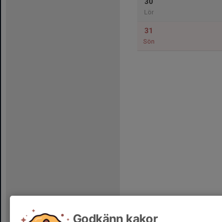
30
Lör
31
Sön
Godkänn kakor