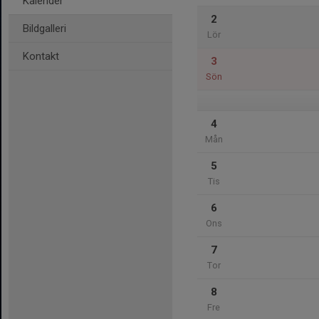
Kalender
2
Bildgalleri
Lör
Kontakt
3
Sön
4
Mån
5
Tis
6
Ons
7
Tor
8
Fre