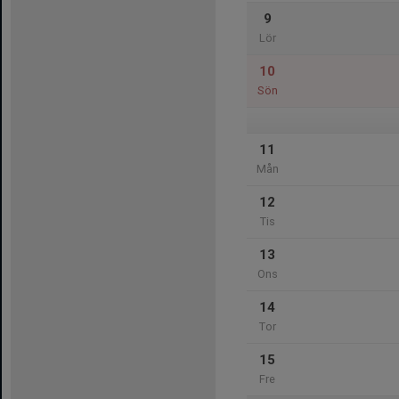
9
Lör
10
Sön
11
Mån
12
Tis
13
Ons
14
Tor
15
Fre