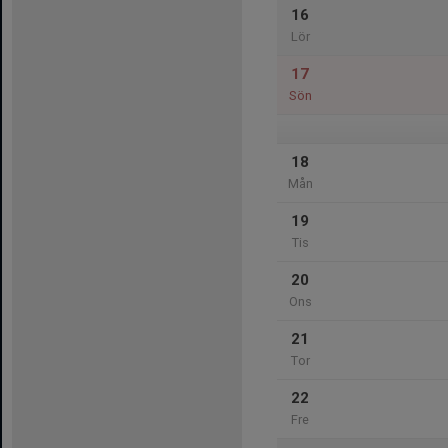
16
Lör
17
Sön
18
Mån
19
Tis
20
Ons
21
Tor
22
Fre