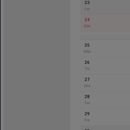
23
Lör
24
Sön
25
Mån
26
Tis
27
Ons
28
Tor
29
Fre