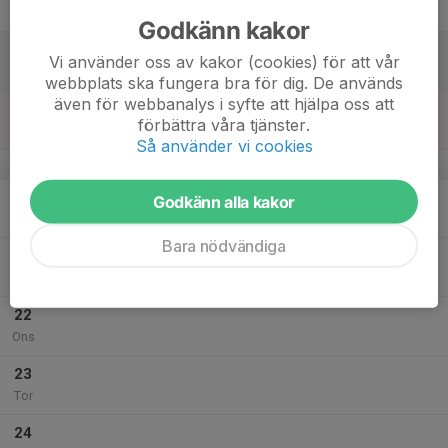
Fre
Godkänn kakor
18
Vi använder oss av kakor (cookies) för att vår
Lör
webbplats ska fungera bra för dig. De används
även för webbanalys i syfte att hjälpa oss att
19
10:00
Träning
förbättra våra tjänster.
11:00
Sön
C hallen, Gislesportcenter
Så använder vi cookies
v.4
20
Godkänn alla kakor
Mån
Bara nödvändiga
21
Tis
22
Ons
23
Tor
24