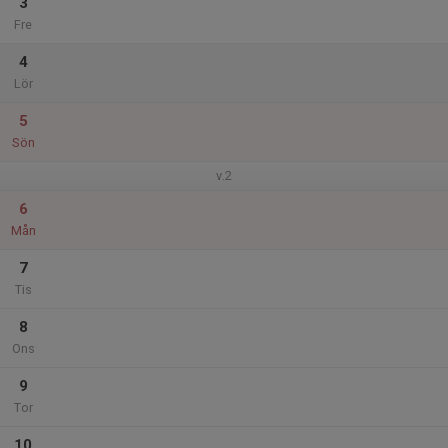
3
Fre
4
Lör
5
Sön
v.2
6
Mån
7
Tis
8
Ons
9
Tor
10