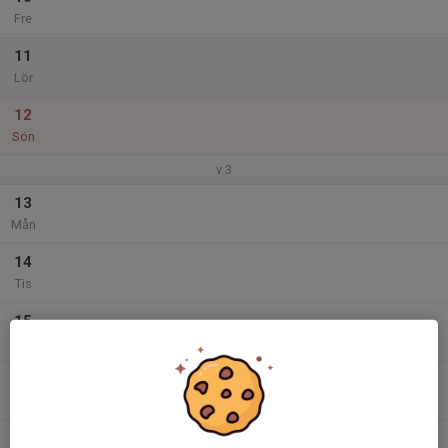
Fre
11
Lör
12
Sön
v.3
13
Mån
14
Tis
15
Ons
16
Tor
17