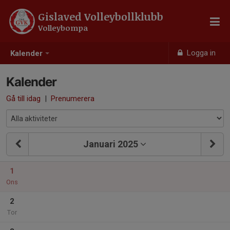
Gislaved Volleybollklubb
Volleybompa
Logga in
Kalender
Kalender
Gå till idag
|
Prenumerera
Januari 2025
1
Ons
2
Tor