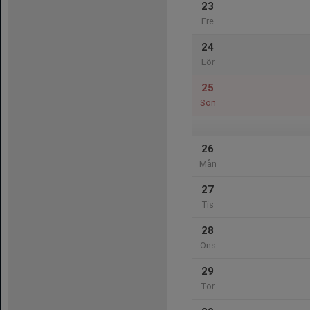
23
Fre
24
Lör
25
Sön
26
Mån
27
Tis
28
Ons
29
Tor