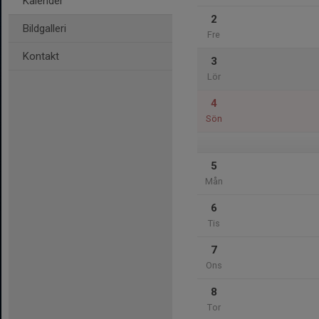
Kalender
2
Bildgalleri
Fre
Kontakt
3
Lör
4
Sön
5
Mån
6
Tis
7
Ons
8
Tor