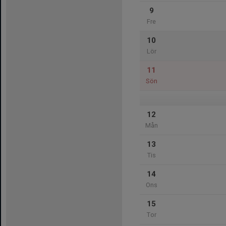
9
Fre
10
Lör
11
Sön
12
Mån
13
Tis
14
Ons
15
Tor