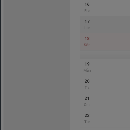
16
Fre
17
Lör
18
Sön
19
Mån
20
Tis
21
Ons
22
Tor