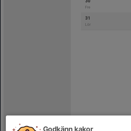
30
Fre
31
Lör
Godkänn kakor