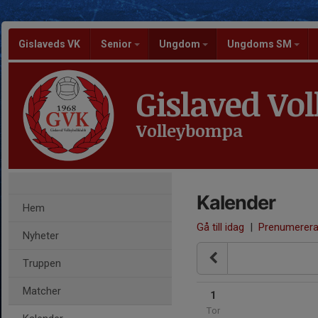
Gislaveds VK
Senior
Ungdom
Ungdoms SM
Gislaved Vol
Volleybompa
Kalender
Hem
Gå till idag
|
Prenumerer
Nyheter
Truppen
Matcher
1
Tor