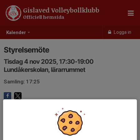
Gislaved Volleybollklubb
Officiell hemsida
Logga in
Kalender
Styrelsemöte
Tisdag 4 nov 2025, 17:30-19:00
Lundåkerskolan, lärarrummet
Samling: 17:25