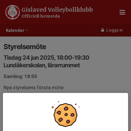
Gislaved Volleybollklubb
Officiell hemsida
Logga in
Kalender
Styrelsemöte
Tisdag 24 jun 2025, 18:00-19:30
Lundåkerskolan, lärarrummet
Samling: 18:00
Nya styrelsens första möte