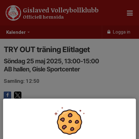
Gislaved Volleybollklubb
Officiell hemsida
Logga in
Kalender
TRY OUT träning Elitlaget
Söndag 25 maj 2025, 13:00-15:00
AB hallen, Gisle Sportcenter
Samling: 12:50