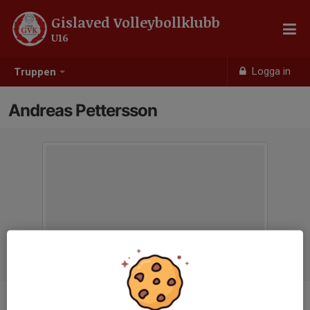
Gislaved Volleybollklubb
U16
Logga in
Truppen
Andreas Pettersson
Titel
Tränare