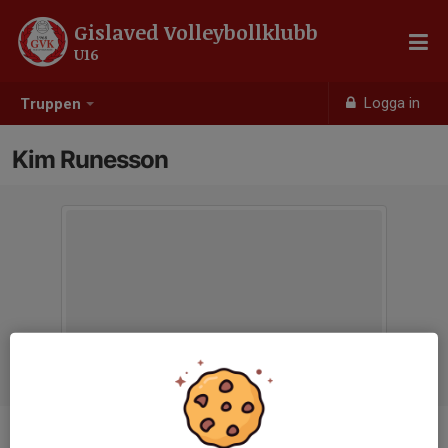
Gislaved Volleybollklubb
U16
Logga in
Truppen
Kim Runesson
Titel
Tränare & Coach