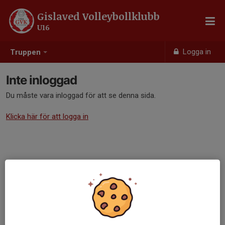
Gislaved Volleybollklubb
U16
Logga in
Truppen
Inte inloggad
Du måste vara inloggad för att se denna sida.
Klicka här för att logga in