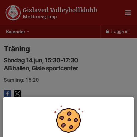
Gislaved Volleybollklubb
Motionsgrupp
Logga in
Kalender
Träning
Söndag 14 jun, 15:30-17:30
AB hallen, Gisle sportcenter
Samling: 15:20