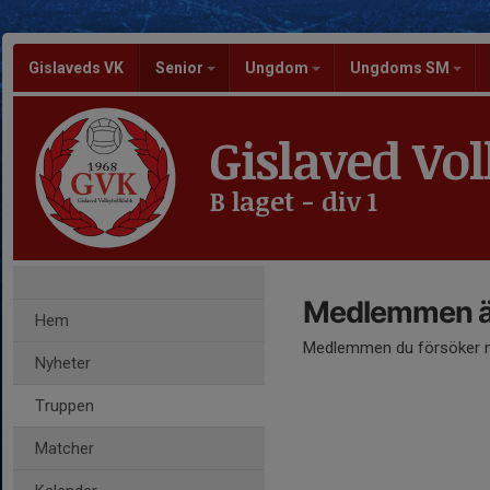
Gislaveds VK
Senior
Ungdom
Ungdoms SM
Gislaved Vol
B laget - div 1
Medlemmen är
Hem
Medlemmen du försöker nå
Nyheter
Truppen
Matcher