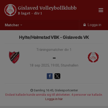
Gislaved Volleybollklubb
B laget - div 1
Logga in
Matcher
Hylte/Halmstad VBK - Gislaveds VK
Träningsmatcher div 1
-
18 sep 2025, 19:00, Sturehallen
Samling 16:45, Gislesportcenter
Endast kallade kunde anmäla sig till aktiviteten. 4 personer var kallade.
Logga in här