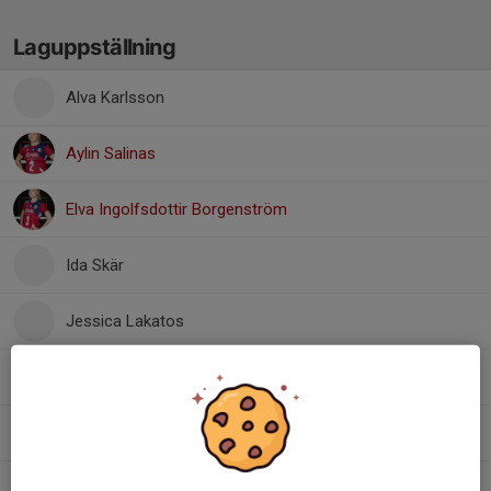
Laguppställning
Alva Karlsson
Aylin Salinas
Elva Ingolfsdottir Borgenström
Ida Skär
Jessica Lakatos
Mira Stenvall
Mollie Björk
Nellie Manojlovska