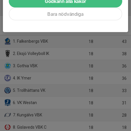
Godkänn alla kakor
Tabell
Bara nödvändiga
Division 2 Damer 2025/26 -
Division 2 Västra Damer
M
P
1. Falkenbergs VBK
18
43
2. Eksjö Volleyboll IK
18
38
3. Gothia VBK
18
36
4. IK Ymer
18
36
5. Trollhättans VK
18
33
6. VK Westan
18
31
7. Kungälvs VBK
18
28
8. Gislaveds VBK C
18
18