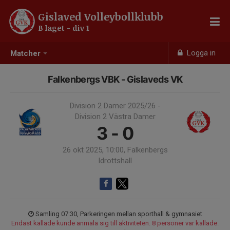
Gislaved Volleybollklubb
B laget - div 1
Logga in
Matcher
Falkenbergs VBK - Gislaveds VK
Division 2 Damer 2025/26 -
Division 2 Västra Damer
3 - 0
26 okt 2025, 10:00, Falkenbergs
Idrottshall
Samling 07:30, Parkeringen mellan sporthall & gymnasiet
Endast kallade kunde anmäla sig till aktiviteten. 8 personer var kallade.