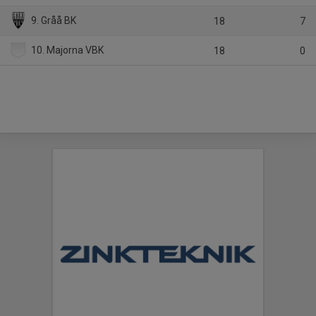
9. Gråå BK
18
7
10. Majorna VBK
18
0