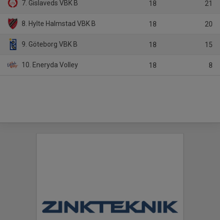
7. Gislaveds VBK B
18
21
8. Hylte Halmstad VBK B
18
20
9. Göteborg VBK B
18
15
10. Eneryda Volley
18
8