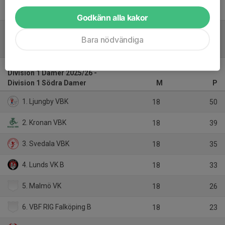
Godkänn alla kakor
Bara nödvändiga
Tabell
Division 1 Damer 2025/26 -
Division 1 Södra Damer
M
P
1. Ljungby VBK
18
50
2. Kronan VBK
18
39
3. Svedala VBK
18
35
4. Lunds VK B
18
33
5. Malmö VK
18
26
6. VBF RIG Falköping B
18
23