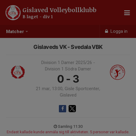
Gislaved Volleybollklubb
B laget - div 1
Logga in
Matcher
Gislaveds VK - Svedala VBK
Division 1 Damer 2025/26 -
Division 1 Södra Damer
0 - 3
21 mar, 13:00, Gisle Sportcenter,
Gislaved
Samling 11:30
Endast kallade kunde anmäla sig till aktiviteten. 5 personer var kallade.