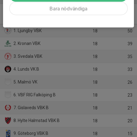
Bara nödvändiga
Division 1 Damer 2025/26 -
Division 1 Södra Damer
M
P
1. Ljungby VBK
18
50
2. Kronan VBK
18
39
3. Svedala VBK
18
35
4. Lunds VK B
18
33
5. Malmö VK
18
26
6. VBF RIG Falköping B
18
23
7. Gislaveds VBK B
18
21
8. Hylte Halmstad VBK B
18
20
9. Göteborg VBK B
18
15