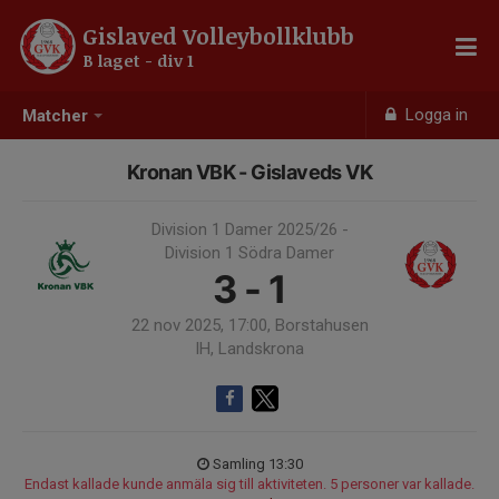
Gislaved Volleybollklubb
B laget - div 1
Logga in
Matcher
Kronan VBK - Gislaveds VK
Division 1 Damer 2025/26 -
Division 1 Södra Damer
3 - 1
22 nov 2025, 17:00, Borstahusen
IH, Landskrona
Samling 13:30
Endast kallade kunde anmäla sig till aktiviteten. 5 personer var kallade.