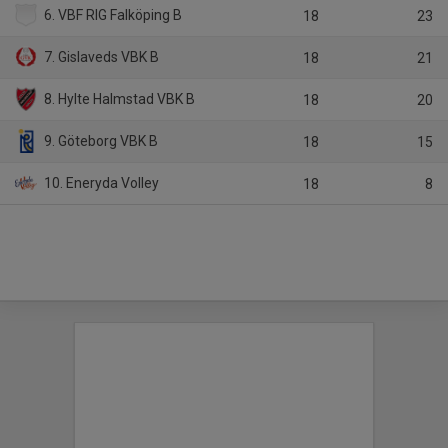
6. VBF RIG Falköping B
18
23
7. Gislaveds VBK B
18
21
8. Hylte Halmstad VBK B
18
20
9. Göteborg VBK B
18
15
10. Eneryda Volley
18
8