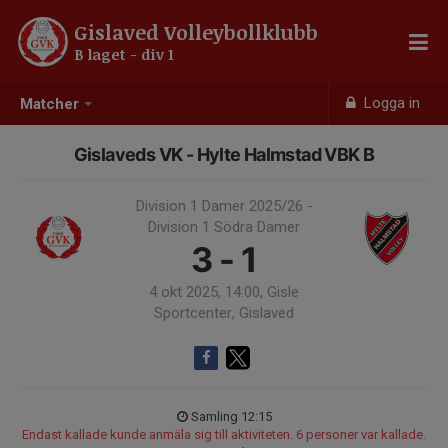
Gislaved Volleybollklubb
B laget - div 1
Logga in
Matcher
Gislaveds VK - Hylte Halmstad VBK B
Division 1 Damer 2025/26 -
Division 1 Södra Damer
3 - 1
4 okt 2025, 14:00, Gisle
Sportcenter, Gislaved
Samling 12:15
Endast kallade kunde anmäla sig till aktiviteten. 6 personer var kallade.