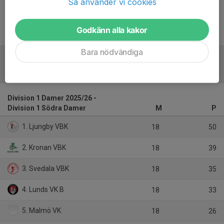
Så använder vi cookies
Godkänn alla kakor
Bara nödvändiga
Tabell
Division 1 Damer 2025/26 -
Division 1 Södra Damer
M
P
1. Ljungby VBK
18
50
2. Kronan VBK
18
39
3. Svedala VBK
18
35
4. Lunds VK B
18
33
5. Malmö VK
18
26