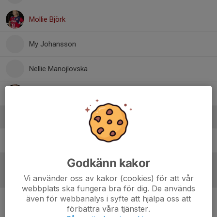
Mollie Björk
My Johansson
Nellie Manojlovska
Wilma Lindström
Ledare
Dick Runesson
Huvudtränare
Godkänn kakor
Referat
Vi använder oss av kakor (cookies) för att vår
webbplats ska fungera bra för dig. De används
även för webbanalys i syfte att hjälpa oss att
förbättra våra tjänster.
Inget referat skrivet