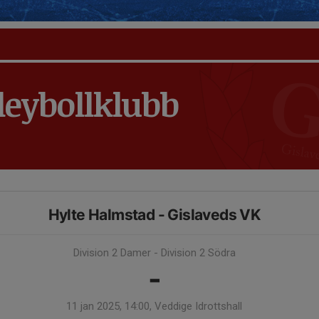
leybollklubb
Hylte Halmstad - Gislaveds VK
Division 2 Damer - Division 2 Södra
-
11 jan 2025, 14:00, Veddige Idrottshall