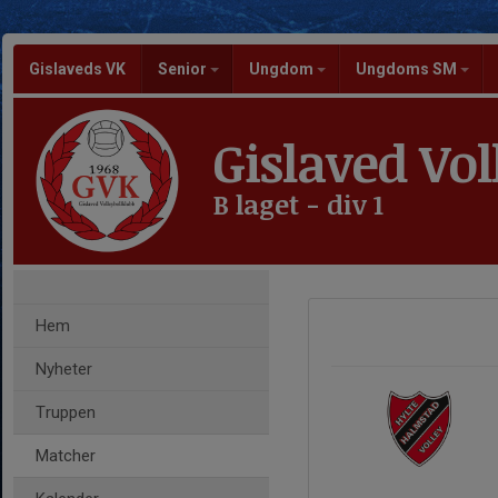
Gislaveds VK
Senior
Ungdom
Ungdoms SM
Gislaved Vol
B laget - div 1
Hem
Nyheter
Truppen
Matcher