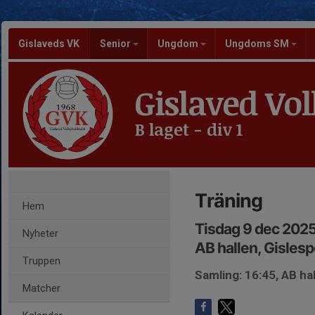
Gislaveds VK
Senior
Ungdom
Ungdoms SM
Gislaved Vol
B laget - div 1
Träning
Hem
Tisdag 9 dec 2025
Nyheter
AB hallen, Gisles
Truppen
Samling: 16:45, AB ha
Matcher