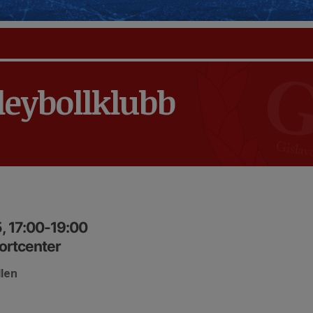
leybollklubb
, 17:00-19:00
portcenter
llen