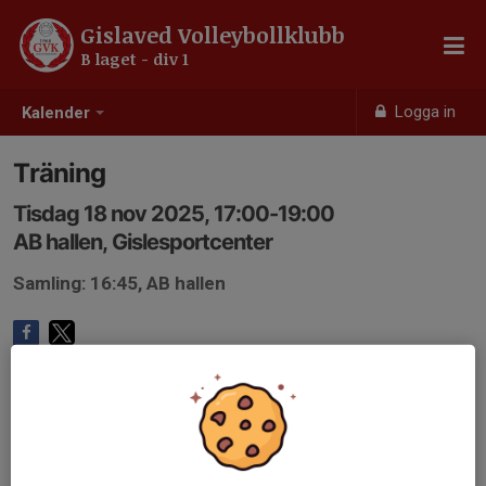
Gislaved Volleybollklubb
B laget - div 1
Logga in
Kalender
Träning
Tisdag 18 nov 2025, 17:00-19:00
AB hallen, Gislesportcenter
Samling: 16:45, AB hallen