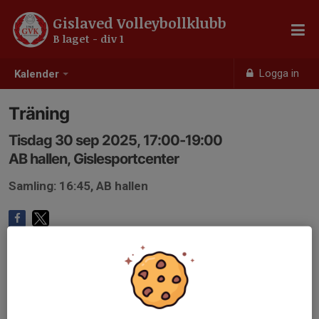
Gislaved Volleybollklubb
B laget - div 1
Logga in
Kalender
Träning
Tisdag 30 sep 2025, 17:00-19:00
AB hallen, Gislesportcenter
Samling: 16:45, AB hallen