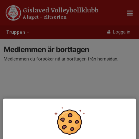
Gislaved Volleybollklubb
A laget - elitserien
Logga in
Truppen
Medlemmen är borttagen
Medlemmen du försöker nå är borttagen från hemsidan.