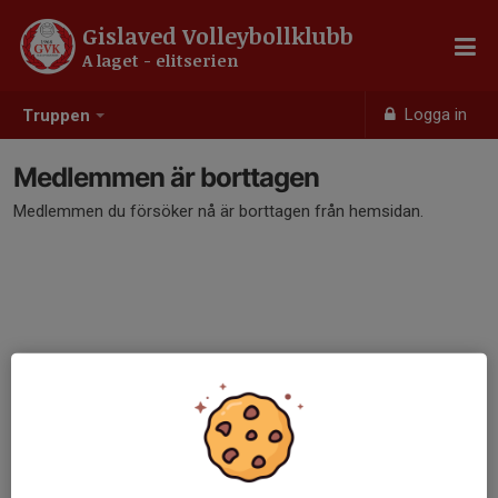
Gislaved Volleybollklubb
A laget - elitserien
Logga in
Truppen
Medlemmen är borttagen
Medlemmen du försöker nå är borttagen från hemsidan.