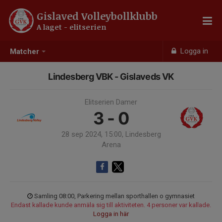
Gislaved Volleybollklubb
A laget - elitserien
Logga in
Matcher
Lindesberg VBK - Gislaveds VK
Elitserien Damer
3 - 0
28 sep 2024, 15:00, Lindesberg
Arena
Samling 08:00, Parkering mellan sporthallen o gymnasiet
Endast kallade kunde anmäla sig till aktiviteten. 4 personer var kallade.
Logga in här