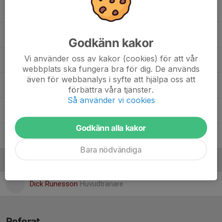
20. Kayla Dinkins
Aleksandra Babalj
Godkänn kakor
Vi använder oss av kakor (cookies) för att vår
Filippa Jansson
webbplats ska fungera bra för dig. De används
även för webbanalys i syfte att hjälpa oss att
Ivanko Ustyna
förbättra våra tjänster.
Så använder vi cookies
Julia Bogenroth
Godkänn alla kakor
Rebecka Andric
Bara nödvändiga
Ledare
Dick Runesson
Huvudtränare
Referat