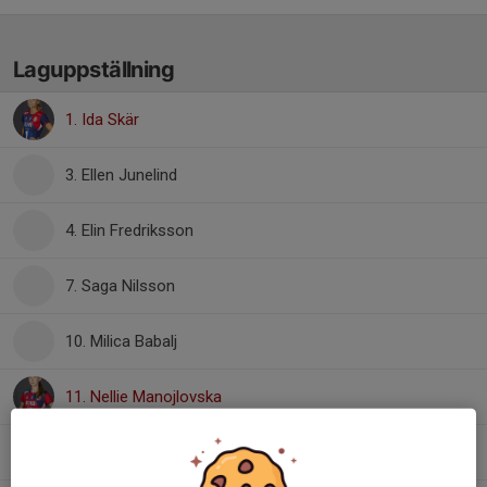
Laguppställning
1. Ida Skär
3. Ellen Junelind
4. Elin Fredriksson
7. Saga Nilsson
10. Milica Babalj
11. Nellie Manojlovska
17. Isabelle Morgan