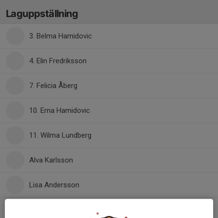
Laguppställning
3. Belma Hamidovic
4. Elin Fredriksson
7. Felicia Åberg
10. Erna Hamidovic
11. Wilma Lundberg
Alva Karlsson
Lisa Andersson
Maja Algerbo