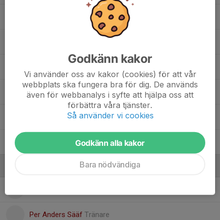
Marina Tomovic
Natalie Livington
Godkänn kakor
Nathalia Reboucas
Vi använder oss av kakor (cookies) för att vår
webbplats ska fungera bra för dig. De används
Nina Stenvall
även för webbanalys i syfte att hjälpa oss att
förbättra våra tjänster.
Så använder vi cookies
Ranka Djenadija
Tara Erin Maland
Godkänn alla kakor
Bara nödvändiga
Ledare
Bo Hallberg
Elitserieansvarig
Per Anders Sääf
Tränare