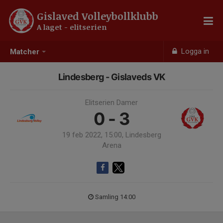
Gislaved Volleybollklubb
A laget - elitserien
Logga in
Matcher
Lindesberg - Gislaveds VK
Elitserien Damer
0 - 3
19 feb 2022, 15:00, Lindesberg
Arena
Samling 14:00