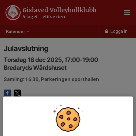
Gislaved Volleybollklubb
A laget - elitserien
Logga in
Kalender
Julavslutning
Torsdag 18 dec 2025, 17:00-19:00
Bredaryds Wärdshuset
Samling: 16:30, Parkeringen sporthallen